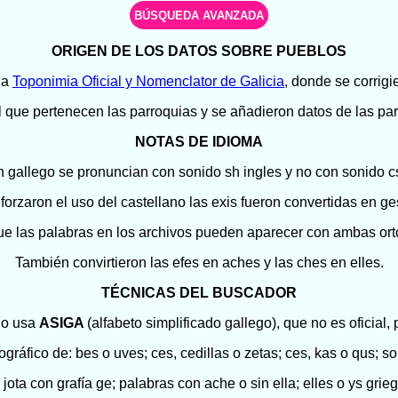
ORIGEN DE LOS DATOS SOBRE PUEBLOS
la
Toponimia Oficial y Nomenclator de Galicia
, donde se corrig
l que pertenecen las parroquias y se añadieron datos de las pa
NOTAS DE IDIOMA
n gallego se pronuncian con sonido sh ingles y no con sonido cs
orzaron el uso del castellano las exis fueron convertidas en ges
que las palabras en los archivos pueden aparecer con ambas orto
También convirtieron las efes en aches y las ches en elles.
TÉCNICAS DEL BUSCADOR
no usa
ASIGA
(alfabeto simplificado gallego), que no es oficial,
ográfico de: bes o uves; ces, cedillas o zetas; ces, kas o qus; s
s jota con grafía ge; palabras con ache o sin ella; elles o ys grie