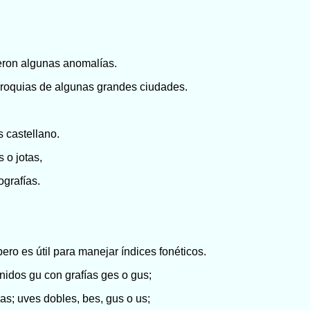
ieron algunas anomalías.
rroquias de algunas grandes ciudades.
 castellano.
 o jotas,
grafías.
 pero es útil para manejar índices fonéticos.
onidos gu con grafías ges o gus;
gas; uves dobles, bes, gus o us;