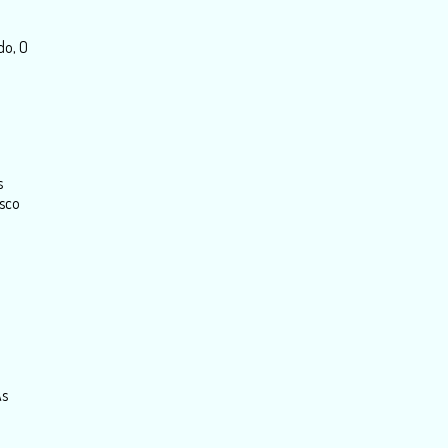
do, O
s
asco
As