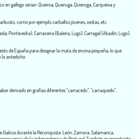
co en gallego serían: Queiroa, Queiruga, Quieroga, Carqueixa y
rbusto, como por ejemplo carballos jóvenes, xestas, etc.
ada, Pontevedra), Carraceira (Baleira, Lugo), Carragal (Abadín, Lugo),
l resto de España para designar la mata de encina pequeña, lo que
 lo antedicho.
 haber derivado en grafías diferentes "carracedo", "carraquedo",
e Galicia durante la Reconquista: León, Zamora, Salamanca,
 consecuencia de la independencia de Portugal. También es importante