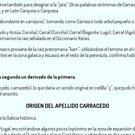
irve también para designar a la "jara". Otras palabras sinónimas de Carras
, y en León Carquisa o Carquesa.
r abundante en carrascos", tomando como Carrasco todo arbol pequeño o a
o y Arzúa, Coruña), Carral (Coruña), Carral (Begonte, Lugo), Carral (Agol
irmamos la raiz señalada en el Diccionario Xerais.
rasco proviene de la raíz prerromana "karr-", utilizándose el termino en e
 en la zona galaica y escasos en el resto de la peninsula, confirma todo
a segunda un derivado de la primera.
raçedo, carrazedo), lo que daría un sonido original en cedilla "ç", que pudo
transcrito.
ORIGEN DEL APELLIDO CARRACEDO
la Galicia histórica.
tugal, encontrándose algunos pocos topónimo en la zona de expansión d
ica iba desde el Duero hasta el mar Cantábrico, partiéndose en dos como