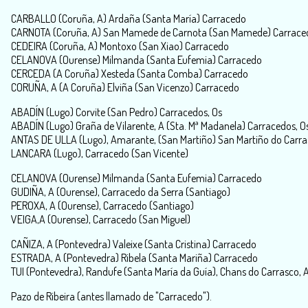
CARBALLO (Coruña, A) Ardaña (Santa María) Carracedo
CARNOTA (Coruña, A) San Mamede de Carnota (San Mamede) Carrace
CEDEIRA (Coruña, A) Montoxo (San Xiao) Carracedo
CELANOVA (Ourense) Milmanda (Santa Eufemia) Carracedo
CERCEDA (A Coruña) Xesteda (Santa Comba) Carracedo
CORUÑA, A (A Coruña) Elviña (San Vicenzo) Carracedo
ABADÍN (Lugo) Corvite (San Pedro) Carracedos, Os
ABADÍN (Lugo) Graña de Vilarente, A (Sta. Mª Madanela) Carracedos, O
ANTAS DE ULLA (Lugo), Amarante, (San Martiño) San Martiño do Carr
LANCARA (Lugo), Carracedo (San Vicente)
CELANOVA (Ourense) Milmanda (Santa Eufemia) Carracedo
GUDIÑA, A (Ourense), Carracedo da Serra (Santiago)
PEROXA, A (Ourense), Carracedo (Santiago)
VEIGA,A (Ourense), Carracedo (San Miguel)
CAÑIZA, A (Pontevedra) Valeixe (Santa Cristina) Carracedo
ESTRADA, A (Pontevedra) Ribela (Santa Mariña) Carracedo
TUI (Pontevedra), Randufe (Santa María da Guía), Chans do Carrasco, 
Pazo de Ribeira (antes llamado de "Carracedo").