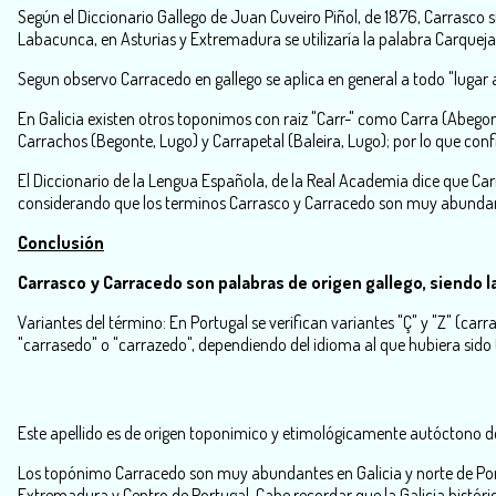
Según el Diccionario Gallego de Juan Cuveiro Piñol, de 1876, Carrasco s
Labacunca, en Asturias y Extremadura se utilizaría la palabra Carqueja
Segun observo Carracedo en gallego se aplica en general a todo "luga
En Galicia existen otros toponimos con raiz "Carr-" como Carra (Abegond
Carrachos (Begonte, Lugo) y Carrapetal (Baleira, Lugo); por lo que conf
El Diccionario de la Lengua Española, de la Real Academia dice que Car
considerando que los terminos Carrasco y Carracedo son muy abundantes
Conclusión
Carrasco y Carracedo son palabras de origen gallego, siendo l
Variantes del término: En Portugal se verifican variantes "Ç" y "Z" (car
"carrasedo" o "carrazedo", dependiendo del idioma al que hubiera sido 
Este apellido es de origen toponimico y etimológicamente autóctono de 
Los topónimo Carracedo son muy abundantes en Galicia y norte de Por
Extremadura y Centro de Portugal. Cabe recordar que la Galicia histór