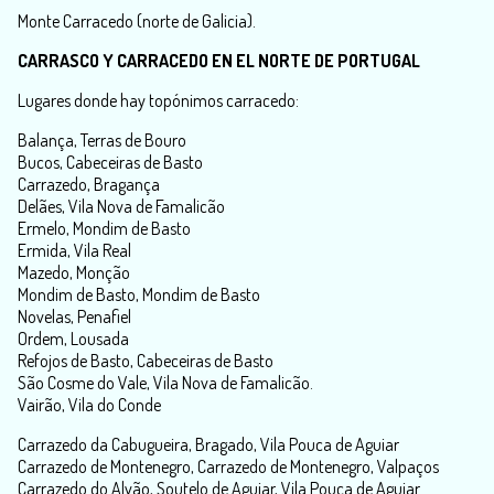
Monte Carracedo (norte de Galicia).
CARRASCO Y CARRACEDO EN EL NORTE DE PORTUGAL
Lugares donde hay topónimos carracedo:
Balança, Terras de Bouro
Bucos, Cabeceiras de Basto
Carrazedo, Bragança
Delães, Vila Nova de Famalicão
Ermelo, Mondim de Basto
Ermida, Vila Real
Mazedo, Monção
Mondim de Basto, Mondim de Basto
Novelas, Penafiel
Ordem, Lousada
Refojos de Basto, Cabeceiras de Basto
São Cosme do Vale, Vila Nova de Famalicão.
Vairão, Vila do Conde
Carrazedo da Cabugueira, Bragado, Vila Pouca de Aguiar
Carrazedo de Montenegro, Carrazedo de Montenegro, Valpaços
Carrazedo do Alvão, Soutelo de Aguiar, Vila Pouca de Aguiar