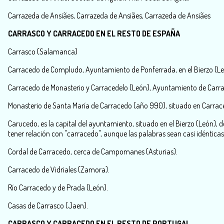
Carrazeda de Ansiães, Carrazeda de Ansiães, Carrazeda de Ansiães
CARRASCO Y CARRACEDO EN EL RESTO DE ESPAÑA
Carrasco (Salamanca)
Carracedo de Compludo, Ayuntamiento de Ponferrada, en el Bierzo (Le
Carracedo de Monasterio y Carracedelo (León), Ayuntamiento de Carrace
Monasterio de Santa María de Carracedo (año 990), situado en Carraced
Carucedo, es la capital del ayuntamiento, situado en el Bierzo (León),
tener relación con "carracedo", aunque las palabras sean casi idénticas
Cordal de Carracedo, cerca de Campomanes (Asturias).
Carracedo de Vidriales (Zamora).
Río Carracedo y de Prada (León).
Casas de Carrasco (Jaen).
CARRASCO Y CARRACEDO EN EL RESTO DE PORTUGAL