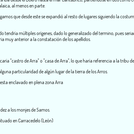
laica, al menos en parte.
amos que desde este se expandió al resto de lugares siguiendo la costumb
cedo tendría múltiples orígenes, dado lo generalizado del termino, pues s
ia muy anterior a la constatación de los apellidos.
aría "castro de Arra" o "casa de Arra", lo que haría referencia a la tribu de 
una particularidad de algún lugar de la tierra de los Arros.
 esta enclavado en plena zona Arra
ndez a los monjes de Samos.
situado en Carracedelo (León)