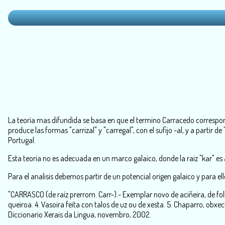
La teoría mas difundida se basa en que el termino Carracedo corresponde
produce las formas "carrizal" y "carregal", con el sufijo -al, y a parti
Portugal.
Esta teoria no es adecuada en un marco galaico, donde la raiz "kar" es 
Para el analisis debemos partir de un potencial origen galaico y para e
"CARRASCO (de raíz prerrom. Carr-).- Exemplar novo de aciñeira, de f
queiroa. 4. Vasoira feita con talos de uz ou de xesta. 5. Chaparro, ob
Diccionario Xerais da Lingua, novembro, 2002.