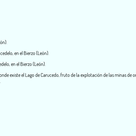
ón).
delo, en el Bierzo (León).
elo, en el Bierzo (León).
 donde existe el Lago de Carucedo, fruto de la explotación de las minas d
.