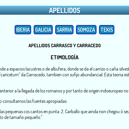
APELLIDOS
IBERIA
GALICIA
SARRIA
SOMOZA
TEKIS
APELLIDOS CARRASCO Y CARRACEDO
ETIMOLOGÍA
 a espacios lacustres o de albufera, donde se da el carrizo o caña silvestr
r de "caricetum" da Carracedo, tambien con sufijo abundancial. Esta teoria 
anterior a la llegada de los romanos y por tanto de origen indoeuropeo no 
llo consultamos las fuentes apropiadas:
ollas pequenas cos cantos en punta. 2. Carballo que ainda non chegou ó 
xecto de tamaño pequeño."