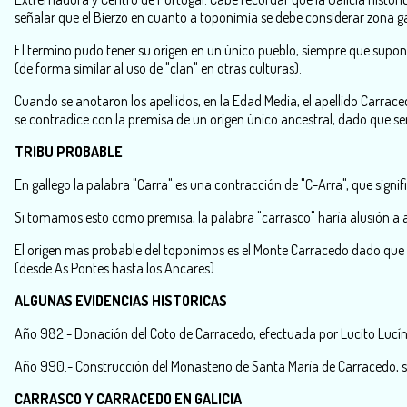
señalar que el Bierzo en cuanto a toponimia se debe considerar zona ga
El termino pudo tener su origen en un único pueblo, siempre que supong
(de forma similar al uso de "clan" en otras culturas).
Cuando se anotaron los apellidos, en la Edad Media, el apellido Carra
se contradice con la premisa de un origen único ancestral, dado que ser
TRIBU PROBABLE
En gallego la palabra "Carra" es una contracción de "C-Arra", que signific
Si tomamos esto como premisa, la palabra "carrasco" haría alusión a alg
El origen mas probable del toponimos es el Monte Carracedo dado que
(desde As Pontes hasta los Ancares).
ALGUNAS EVIDENCIAS HISTORICAS
Año 982.- Donación del Coto de Carracedo, efectuada por Lucito Lucí
Año 990.- Construcción del Monasterio de Santa María de Carracedo, 
CARRASCO Y CARRACEDO EN GALICIA