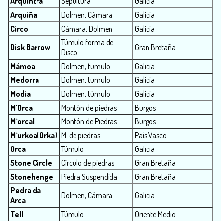
Arquintra
Sepultura
Galicia
Arquiña
Dolmen, Cámara
Galicia
Circo
Cámara, Dolmen
Galicia
Túmulo forma de
Disk Barrow
Gran Bretaña
Disco
Mámoa
Dolmen, tumulo
Galicia
Medorra
Dolmen, tumulo
Galicia
Modia
Dolmen, túmulo
Galicia
M`Orca
Montón de piedras
Burgos
M`orcal
Montón de Piedras
Burgos
M`urkoa
(
Orka
)
M. de piedras
País Vasco
Orca
Túmulo
Galicia
Stone Circle
Círculo de piedras
Gran Bretaña
Stonehenge
Piedra Suspendida
Gran Bretaña
Pedra da
Dolmen, Cámara
Galicia
Arca
Tell
Túmulo
Oriente Medio