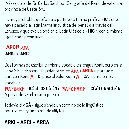
(Véase obra del Dr. Carlos Sarthou : Geografía del Reino de Valencia,
provincia de Castellón.)
Es muy probable, que fuera a partir ésta forma gráfica «
IC
» que
haya pasado al latín [rama lingüística de Iberia] o a través del
Etrusco, y que evolucionó en el Latín Clásico a «
HIC
», con el mismo
significado peninsular.
ARKI
o
ARCI
Dos formas de escribir el mismo vocablo en lengua Konii, pero en la
zona S.E. de España, la palabra se lee
«
ARCA
», porque el
carácter Konii
=
CI
pasó al valor Konti
=
CA
, como en los
vocablos:
=
IC(a)LOSC(e)N
o
=
IC(a)LONSC(e)N.
A pesar de ser el mismo pueblo.
Todavía el «
CÁ
» sigue siendo un termino de la lingüística
portuguesa, y sinónimo de «
AQUÍ
».
ARKI
–
ARCI
–
ARCA