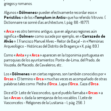
griegos y romanos.
Algunos «
Dólmenes
» pueden efectivamente recordar esos «
Peristilos
» de los «
Templum in Antis
» que ha referido Vitruvio.
(
Dictionnaire rai sonné d`as architecture, I, pág. 88 -1877).
«
Arca
» es otro termino antiguo, que en algunas regiones aún
significa «
Dolmen
» como sucede por ejemplo, en «
Carrazedo de
Alvão
».
( Francisco Manuel Alves – Reitor de Baçal – in « Memórias
Arqueológico - Históricas del Distrito de Bragança » X, pág. 89.)
Como «
Anta
» y «
Arca
» aparecen en la toponimia portuguesa en
parroquias de los ayuntamientos: Ponte-de-Lima, del Prado, de
Vouzela, de Macedo, de Cavaleiros, etc..
Los «
Dólmenes
» en ciertas regiones, son también conocidos por «
Orcas
». El termino «
Orca
» muchas veces es acompañado de otras
palabras tales como: Piedra d`
Orca
, Lapa d`
Orca
, Caza d`
Orca
.
Dice el Dr. Leite de Vasconcelos, que el pueblo llamaba «
Orcas
» a
las «
Arcas
», dada la semejanza de los vocablos.
( Leite de
Vasconcelos – Religiones de la Lusitania – I, pág. 256. )