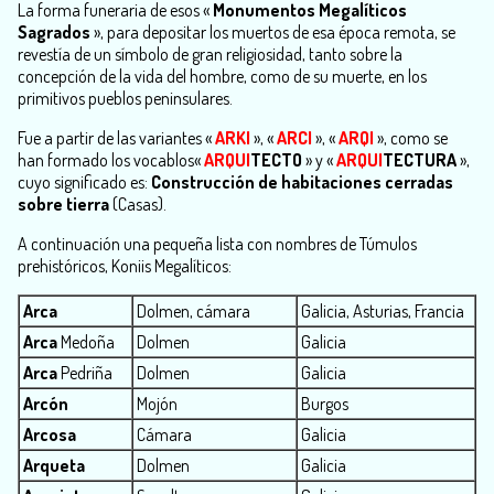
La forma funeraria de esos «
Monumentos Megalíticos
Sagrados
», para depositar los muertos de esa época remota, se
revestía de un símbolo de gran religiosidad, tanto sobre la
concepción de la vida del hombre, como de su muerte, en los
primitivos pueblos peninsulares.
Fue a partir de las variantes «
ARKI
», «
ARCI
», «
ARQI
», como se
han formado los vocablos«
ARQUI
TECTO
» y «
ARQUI
TECTURA
»,
cuyo significado es:
Construcción de habitaciones cerradas
sobre tierra
(Casas).
A continuación una pequeña lista con nombres de Túmulos
prehistóricos, Koniis Megalíticos:
Arca
Dolmen, cámara
Galicia, Asturias, Francia
Arca
Medoña
Dolmen
Galicia
Arca
Pedriña
Dolmen
Galicia
Arcón
Mojón
Burgos
Arcosa
Cámara
Galicia
Arqueta
Dolmen
Galicia