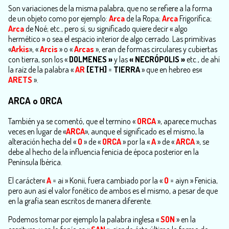
Son variaciones de la misma palabra, que no se refiere a la forma
de un objeto como por ejemplo:
Arca
de la Ropa;
Arca
Frigorífica;
Arca
de Noé; etc., pero sí, su significado quiere decir « algo
hermético » o sea el espacio interior de algo cerrado. Las primitivas
«
Arkis
», «
Arcis
» o «
Arcas
», eran de formas circulares y cubiertas
con tierra, son los «
DOLMENES
»
y las
«
NECRÓPOLIS
»
etc., de ahí
la raíz de la palabra «
AR
[ETH]
=
TIERRA
» que en hebreo es«
ARETS
».
ARCA
o
ORCA
También ya se comentó, que el termino «
ORCA
», aparece muchas
veces en lugar de «
ARCA
», aunque el significado es el mismo, la
alteración hecha del «
O
» de «
ORCA
» por la «
A
» de «
ARCA
», se
debe al hecho de la influencia fenicia de época posterior en la
Península Ibérica.
El carácter«
A
= ai » Konii, fuera cambiado por la «
O
= aiyn » Fenicia,
pero aun así el valor fonético de ambos es el mismo, a pesar de que
en la grafía sean escritos de manera diferente.
Podemos tomar por ejemplo la palabra inglesa «
SON
» en la