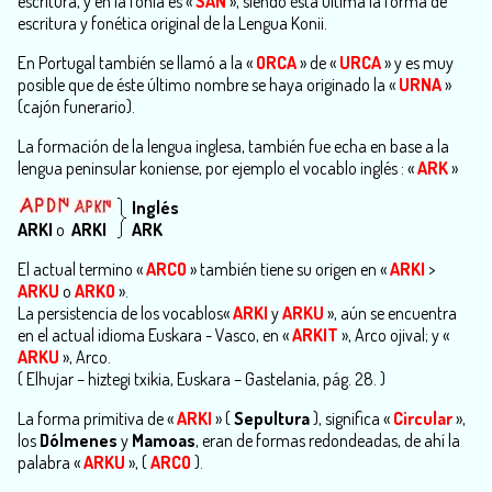
escritura, y en la fonía es «
SAN
», siendo ésta última la forma de
escritura y fonética original de la Lengua Konii.
En Portugal también se llamó a la «
ORCA
» de «
URCA
» y es muy
posible que de éste último nombre se haya originado la «
URNA
»
(cajón funerario).
La formación de la lengua inglesa, también fue echa en base a la
lengua peninsular koniense, por ejemplo el vocablo inglés : «
ARK
»
Inglés
ARKI
o
ARKI
ARK
El actual termino «
ARCO
» también tiene su origen en «
ARKI
>
ARKU
o
ARKO
».
La persistencia de los vocablos«
ARKI
y
ARKU
», aún se encuentra
en el actual idioma Euskara - Vasco, en «
ARKIT
», Arco ojival; y «
ARKU
», Arco.
( Elhujar – hiztegi txikia, Euskara – Gastelania, pág. 28. )
La forma primitiva de «
ARKI
» (
Sepultura
), significa «
Circular
»,
los
Dólmenes
y
Mamoas
, eran de formas redondeadas, de ahí la
palabra «
ARKU
», (
ARCO
).