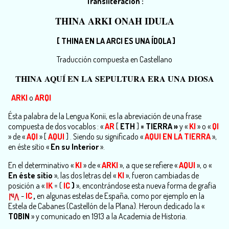
Transliteración :
THINA ARKI ONAH IDULA
[ THINA EN LA ARCI ES UNA ÍDOLA ]
Traducción compuesta en Castellano
THINA AQUÍ EN LA SEPULTURA ERA UNA DIOSA
ARKI
o
ARQI
Ésta palabra de la Lengua Konii, es la abreviación de una frase
compuesta de dos vocablos : «
AR
[
ETH
]
=
TIERRA
»
y «
KI
» o «
QI
» de «
AQI
» [
AQUI
] . Siendo su significado «
AQUI EN
LA TIERRA
»,
en éste sitio «
En su Interior
».
En el determinativo «
KI
» de «
ARKI
», a que se refiere «
AQUI
», o «
En éste sitio
», las dos letras del «
KI
», fueron cambiadas de
posición a «
IK
= (
IC
)
», encontrándose esta nueva forma de grafía
-
IC
,
en algunas estelas de España, como por ejemplo en la
Estela de Cabanes (Castellón de la Plana). Heroun dedicado la «
TOBIN
» y comunicado en 1913 a la Academia de Historia.