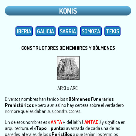
KONIS
IBERIA
GALICIA
SARRIA
SOMOZA
TEKIS
CONSTRUCTORES DE MENHIRES Y DÓLMENES
ARKI o ARCI
Diversos nombres han tenido los «
Dólmenes Funerarios
Prehistóricos
» pero aun así no hay certeza sobre el verdadero
nombre que les daban sus constructores.
Un de esos nombres es «
ANTA
», del latín (
ANTAE
) y significa en
arquitectura, el «
Topo
=
punta
» avanzada de cada una de las
paredes laterales de los «
Peristilos
» que tenían los templos