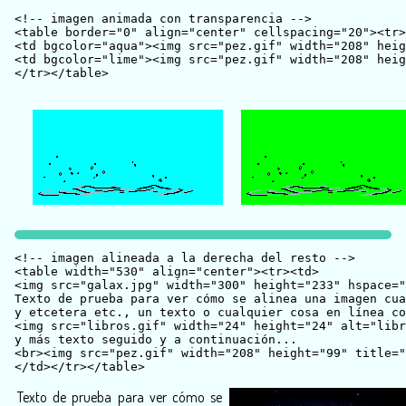
<!-- imagen animada con transparencia -->

<table border="0" align="center" cellspacing="20"><tr>

<td bgcolor="aqua"><img src="pez.gif" width="208" heig
<td bgcolor="lime"><img src="pez.gif" width="208" heig
<!-- imagen alineada a la derecha del resto -->

<table width="530" align="center"><tr><td>

<img src="galax.jpg" width="300" height="233" hspace="
Texto de prueba para ver cómo se alinea una imagen cua
y etcetera etc., un texto o cualquier cosa en línea co
<img src="libros.gif" width="24" height="24" alt="libr
y más texto seguido y a continuación...

<br><img src="pez.gif" width="208" height="99" title="
Texto de prueba para ver cómo se