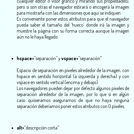
cualquier editor o visor gráfico y mirando sus propiedades),
pero si son otras el navegador estirará o encogerá la imagen
para mostrarla con las dimensiones que aquí se indiquen.
Es conveniente poner estos atributos para que el navegador
pueda saber el tamaño del 'hueco' donde irá la imagen y
muestre la página con su forma correcta aunque la imagen
aún no le haya llegado.
hspace="
separación
"
y
vspace="
separación
"
Espacio de separación en
píxeles
alrededor de la imagen, con
hspace en sentido horizontal (a izquierda y derecha) y con
vspace en sentido vertical (encima y debajo).
Los navegadores pueden dejar por defecto algunos píxeles de
separación alrededor de la imagen, por lo que si en algún
caso quisieramos asegurarnos de que no haya ninguna
separación deberíamos poner estos atributos con 0 píxeles.
alt="
descripción corta
"