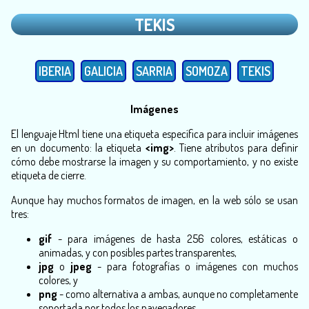
TEKIS
IBERIA
GALICIA
SARRIA
SOMOZA
TEKIS
Imágenes
El lenguaje Html tiene una etiqueta específica para incluir imágenes
en un documento: la etiqueta
<img>
. Tiene atributos para definir
cómo debe mostrarse la imagen y su comportamiento, y no existe
etiqueta de cierre.
Aunque hay muchos formatos de imagen, en la web sólo se usan
tres:
gif
- para imágenes de hasta 256 colores, estáticas o
animadas, y con posibles partes transparentes,
jpg
o
jpeg
- para fotografías o imágenes con muchos
colores, y
png
- como alternativa a ambas, aunque no completamente
soportada por todos los navegadores.